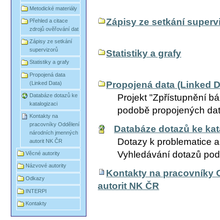
Metodické materiály
Zápisy ze setkání superv
Přehled a citace
zdrojů ověřování dat
Zápisy ze setkání
supervizorů
Statistiky a grafy
Statistiky a grafy
Propojená data
Propojená data (Linked D
(Linked Data)
Projekt "Zpřístupnění b
Databáze dotazů ke
katalogizaci
podobě propojených dat
Kontakty na
pracovníky Oddělení
Databáze dotazů ke kat
národních jmenných
Dotazy k problematice au
autorit NK ČR
Vyhledávání dotazů podl
Věcné autority
Názvové autority
Kontakty na pracovníky 
Odkazy
autorit NK ČR
INTERPI
Kontakty