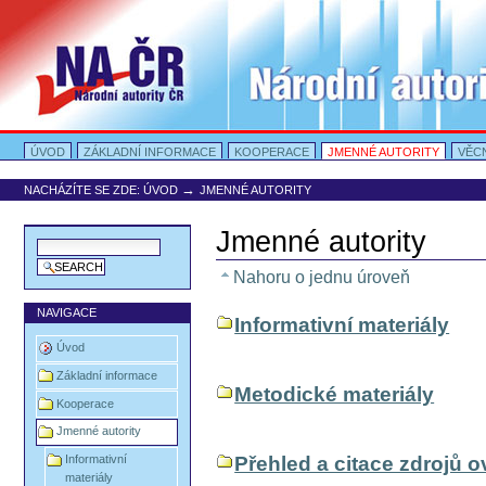
Přejít
na
obsah
|
Přejít
na
navigaci
Oddíly
Portal Autority
ÚVOD
ZÁKLADNÍ INFORMACE
KOOPERACE
JMENNÉ AUTORITY
VĚC
→
NACHÁZÍTE SE ZDE:
ÚVOD
JMENNÉ AUTORITY
Jmenné autority
Nahoru o jednu úroveň
NAVIGACE
Informativní materiály
Úvod
Základní informace
Metodické materiály
Kooperace
Jmenné autority
Informativní
Přehled a citace zdrojů o
materiály