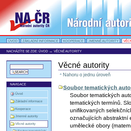
Přejít
na
obsah
|
Přejít
na
navigaci
Oddíly
Portal Autority
ÚVOD
ZÁKLADNÍ INFORMACE
KOOPERACE
JMENNÉ AUTORITY
VĚC
→
NACHÁZÍTE SE ZDE:
ÚVOD
VĚCNÉ AUTORITY
Věcné autority
Nahoru o jednu úroveň
NAVIGACE
Soubor tematických autor
Úvod
Soubor tematických auto
Základní informace
tematických termínů. Sl
Kooperace
unifikovaných selekčníc
Jmenné autority
označujících abstraktní e
Věcné autority
umělecké obory (matemati