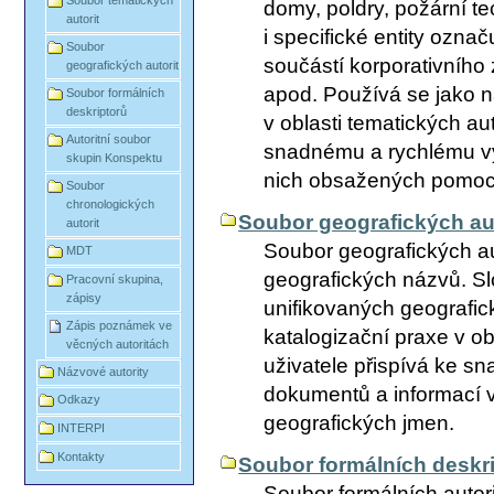
Soubor tematických
domy, poldry, požární t
autorit
i specifické entity označ
Soubor
součástí korporativního
geografických autorit
apod. Používá se jako n
Soubor formálních
deskriptorů
v oblasti tematických aut
Autoritní soubor
snadnému a rychlému vy
skupin Konspektu
nich obsažených pomocí
Soubor
chronologických
Soubor geografických aut
autorit
Soubor geografických au
MDT
geografických názvů. Sl
Pracovní skupina,
zápisy
unifikovaných geografic
Zápis poznámek ve
katalogizační praxe v ob
věcných autoritách
uživatele přispívá ke s
Názvové autority
dokumentů a informací 
Odkazy
geografických jmen.
INTERPI
Kontakty
Soubor formálních deskr
Soubor formálních autor