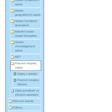
Soubor tematických
autorit
Soubor
geografických autorit
Soubor formálních
deskriptorů
Autoritní soubor
skupin Konspektu
Soubor
chronologických
autorit
MDT
Pracovní skupina,
zápisy
Zápisy z jednání
Pracovní skupina -
členové
Zápis poznámek ve
věcných autoritách
Názvové autority
Odkazy