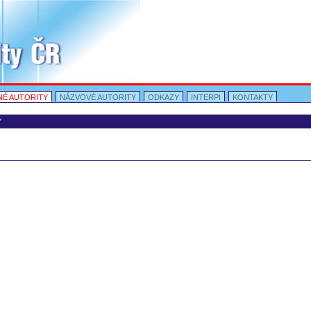
NÉ AUTORITY
NÁZVOVÉ AUTORITY
ODKAZY
INTERPI
KONTAKTY
Osobní
nástroje
Y