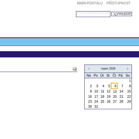
MAPA PORTÁLU
PŘÍSTUPNOST
VYHLEDAT
UPŘESNIT VYHLEDÁVÁNÍ
Akce
srpen 2026
dokumentů
«
»
Ne
Po
Út
St
Čt
Pá
So
1
2
3
4
5
6
7
8
9
10
11
12
14
15
13
16
17
18
19
20
21
22
23
24
25
26
27
28
29
30
31