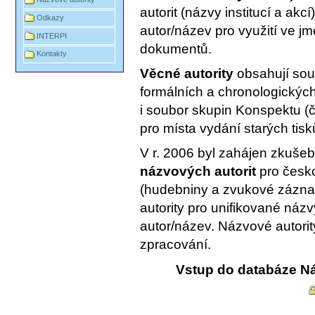
autorit (názvy institucí a akcí)
Odkazy
autor/název pro využití ve 
INTERPI
dokumentů.
Kontakty
Věcné autority
obsahují sou
formálních a chronologických 
i soubor skupin Konspektu (č
pro místa vydání starých tisk
V r. 2006 byl zahájen zkušeb
názvových autorit
pro česko
(hudebniny a zvukové zázna
autority pro unifikované názv
autor/název. Názvové autori
zpracování.
Vstup do databáze Ná