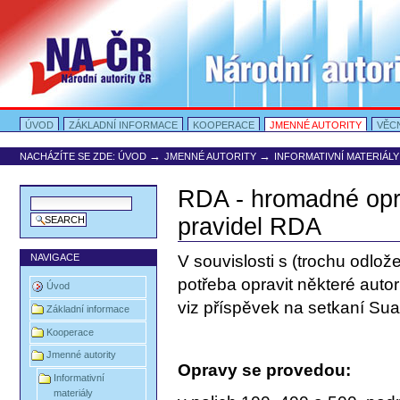
Přejít
na
obsah
|
Přejít
na
navigaci
Oddíly
Portal Autority
ÚVOD
ZÁKLADNÍ INFORMACE
KOOPERACE
JMENNÉ AUTORITY
VĚC
→
→
NACHÁZÍTE SE ZDE:
ÚVOD
JMENNÉ AUTORITY
INFORMATIVNÍ MATERIÁLY
RDA - hromadné opra
pravidel RDA
NAVIGACE
V souvislosti s (trochu od
potřeba opravit některé auto
Úvod
viz příspěvek na setkaní Sua
Základní informace
Kooperace
Jmenné autority
Opravy se provedou:
Informativní
materiály