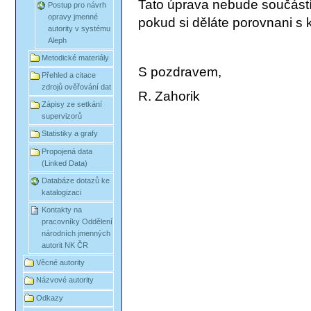
Tato úprava nebude součástí a
Postup pro návrh
opravy jmenné
pokud si děláte porovnani s 
autority v systému
Aleph
Metodické materiály
S pozdravem,
Přehled a citace
zdrojů ověřování dat
R. Zahorik
Zápisy ze setkání
supervizorů
Statistiky a grafy
Propojená data
(Linked Data)
Databáze dotazů ke
katalogizaci
Kontakty na
pracovníky Oddělení
národních jmenných
autorit NK ČR
Věcné autority
Názvové autority
Odkazy