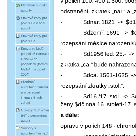
v polich 100, 400 a 500, podp
Identifikační číslo
odstranění zkratek „nar.“ a „
autority
Stavové kódy pro
- $dnar. 1821 -> $d1
pole 906a v bázi
autorit
- $dzemř. 1691 -> $d
Stavové kódy pro
pole 906c
rozepsání měsíce narození/ú
Konverze kódů
- $d1956 led. 25.- -> $
podpole 5 (formátu
UNM/A) do
zkratka „ca.“ bude nahrazena
podpole w (formátu
M21/A) (listopad
- $dca. 1561-1625 -> $
2004)
Přebírání
rozepsání zkratky „stol.“:
autoritních záhlaví
pro personální
- $d16./17. stol. -> $dčinn
jména z jiných
zdrojů
ženy $dčinná 16. století-17. s
Odkazy "viz" a "viz
a dále:
též" u personálních
autorit
opravu v polích 148 - chrono
Soubory s
autoritami "viz též"