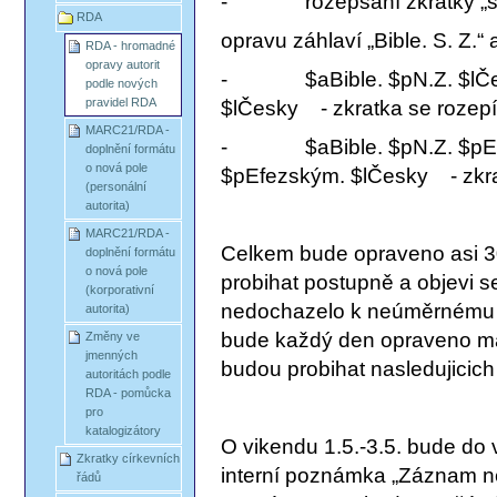
- rozepsání zkratky „st
RDA
opravu záhlaví „Bible. S. Z.“ a
RDA - hromadné
opravy autorit
- $aBible. $pN.Z. $lČes
podle nových
pravidel RDA
$lČesky - zkratka se rozep
MARC21/RDA -
- $aBible. $pN.Z. $pEfe
doplnění formátu
o nová pole
$pEfezským. $lČesky - zkra
(personální
autorita)
MARC21/RDA -
Celkem bude opraveno asi 
doplnění formátu
o nová pole
probihat postupně a objevi s
(korporativní
nedochazelo k neúměrnému za
autorita)
bude každý den opraveno ma
Změny ve
jmenných
budou probihat nasledujicich
autoritách podle
RDA - pomůcka
pro
katalogizátory
O vikendu 1.5.-3.5. bude d
Zkratky církevních
interní poznámka „Záznam ne
řádů