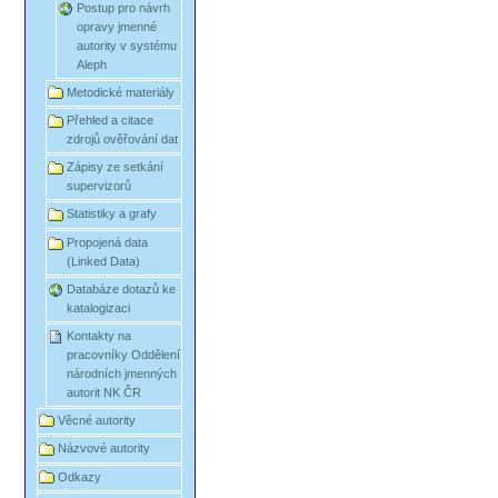
Postup pro návrh
opravy jmenné
autority v systému
Aleph
Metodické materiály
Přehled a citace
zdrojů ověřování dat
Zápisy ze setkání
supervizorů
Statistiky a grafy
Propojená data
(Linked Data)
Databáze dotazů ke
katalogizaci
Kontakty na
pracovníky Oddělení
národních jmenných
autorit NK ČR
Věcné autority
Názvové autority
Odkazy