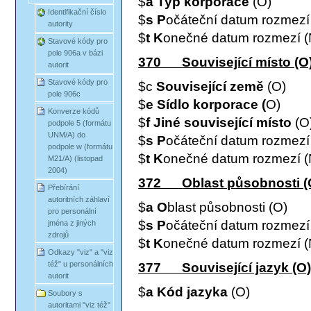
$
a Typ korporace
(O)
Identifikační číslo
$
s P
očáteční datum rozmezí
autority
$
t K
onečné datum rozmezí 
Stavové kódy pro
pole 906a v bázi
370
Související místo (O
autorit
Stavové kódy pro
$c
Související země
(O)
pole 906c
$
e Sídlo korporace (
O)
Konverze kódů
$
f Jiné související místo
(O
podpole 5 (formátu
UNM/A) do
$
s P
očáteční datum rozmezí
podpole w (formátu
$
t K
onečné datum rozmezí 
M21/A) (listopad
2004)
372
Oblast působnosti (
Přebírání
autoritních záhlaví
$
a O
blast působnosti (O)
pro personální
$
s P
očáteční datum rozmezí
jména z jiných
zdrojů
$
t K
onečné datum rozmezí 
Odkazy "viz" a "viz
též" u personálních
377
Související jazyk (O
autorit
$
a Kód jazyka
(O)
Soubory s
autoritami "viz též"