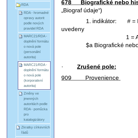
678 Biografické
nebo his
RDA
„Biograf údaje“)
RDA - hromadné
opravy autorit
1. indikátor: # = Infor
podle nových
uvedeny
pravidel RDA
1 = Administrati
MARC21/RDA -
doplnění formátu
$a Biografické nebo
o nová pole
(personální
autorita)
MARC21/RDA -
·
Zrušené pole:
doplnění formátu
o nová pole
909 Provenience
(korporativní
autorita)
Změny ve
jmenných
autoritách podle
RDA - pomůcka
pro
katalogizátory
Zkratky církevních
řádů