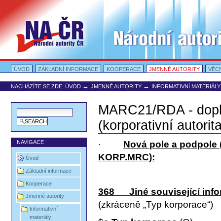
Přejít
na
obsah
|
Přejít
na
navigaci
Oddíly
Portal Autority
ÚVOD
ZÁKLADNÍ INFORMACE
KOOPERACE
JMENNÉ AUTORITY
VĚC
→
→
NACHÁZÍTE SE ZDE:
ÚVOD
JMENNÉ AUTORITY
INFORMATIVNÍ MATERIÁLY
MARC21/RDA - dopln
(korporativní autorita
NAVIGACE
·
Nová pole a podpole
KORP.MRC)
:
Úvod
Základní informace
Kooperace
368
Jiné související in
Jmenné autority
(zkráceně „Typ korporace“)
Informativní
materiály