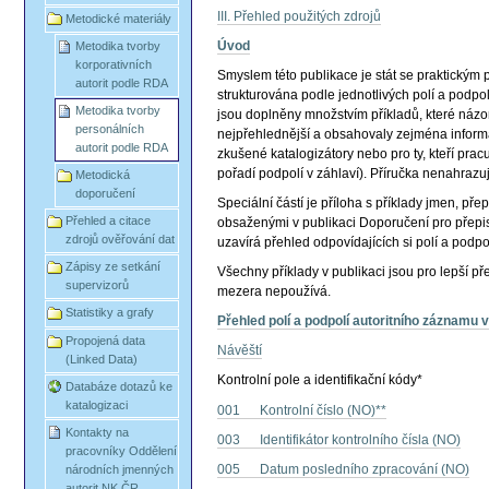
III. Přehled použitých zdrojů
Metodické materiály
Úvod
Metodika tvorby
korporativních
Smyslem této publikace je stát se praktickým p
autorit podle RDA
strukturována podle jednotlivých polí a podp
Metodika tvorby
jsou doplněny množstvím příkladů, které názorn
personálních
nejpřehlednější a obsahovaly zejména informac
autorit podle RDA
zkušené katalogizátory nebo pro ty, kteří pracu
pořadí podpolí v záhlaví). Příručka nenahraz
Metodická
doporučení
Speciální částí je příloha s příklady jmen, př
Přehled a citace
obsaženými v publikaci Doporučení pro přepis 
zdrojů ověřování dat
uzavírá přehled odpovídajících si polí a po
Zápisy ze setkání
Všechny příklady v publikaci jsou pro lepší p
supervizorů
mezera nepoužívá.
Statistiky a grafy
Přehled polí a podpolí autoritního záznamu
Propojená data
Návěští
(Linked Data)
Kontrolní pole a identifikační kódy*
Databáze dotazů ke
katalogizaci
001 Kontrolní číslo (NO)**
Kontakty na
003 Identifikátor kontrolního čísla (NO)
pracovníky Oddělení
005 Datum posledního zpracování (NO)
národních jmenných
autorit NK ČR