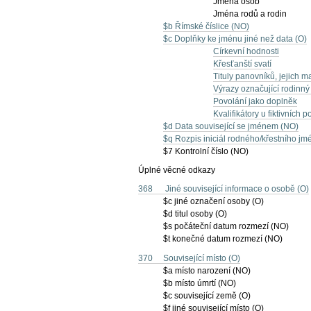
Jména osob
Jména rodů a rodin
$b Římské číslice (NO)
$c Doplňky ke jménu jiné než data (O)
Církevní hodnosti
Křesťanští svatí
Tituly panovníků, jejich ma
Výrazy označující rodinný
Povolání jako doplněk
Kvalifikátory u fiktivních p
$d Data související se jménem (NO)
$q Rozpis iniciál rodného/křestního j
$7 Kontrolní číslo (NO)
Úplné věcné odkazy
368 Jiné související informace o osobě (O)
$c jiné označení osoby (O)
$d titul osoby (O)
$s počáteční datum rozmezí (NO)
$t konečné datum rozmezí (NO)
370 Související místo (O)
$a místo narození (NO)
$b místo úmrtí (NO)
$c související země (O)
$f jiné související místo (O)