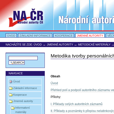
Přejít
na
obsah
|
Přejít
na
navigaci
Oddíly
Portal Autority
ÚVOD
ZÁKLADNÍ INFORMACE
KOOPERACE
JMENNÉ AUTORITY
VĚC
→
→
NACHÁZÍTE SE ZDE:
ÚVOD
JMENNÉ AUTORITY
METODICKÉ MATERIÁLY
Metodika tvorby personálníc
NAVIGACE
Obsah
Úvod
Úvod
Základní informace
Přehled polí a podpolí autoritního záznamu 
Kooperace
Přílohy:
Jmenné autority
I. Příklady celých autoritních záznamů
Informativní
II. Příklady a poznámky k přepisu nelatinkový
materiály