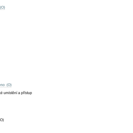
(O)
éno (O)
é umístění a přístup
O)