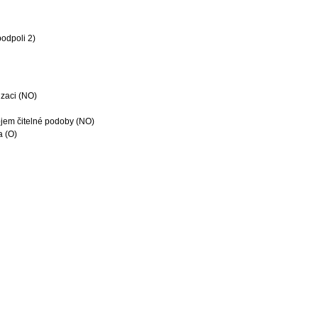
odpoli 2)
zaci (NO)
em čitelné podoby (NO)
 (O)