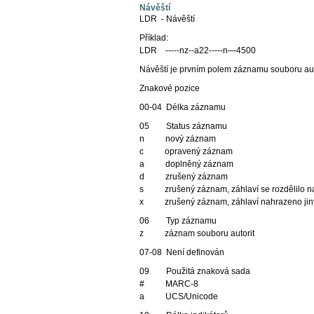
Návěští
LDR - Návěští
Příklad:
LDR -----nz--a22-----n—4500
Návěští je prvním polem záznamu souboru auto
Znakové pozice
00-04 Délka záznamu
05 Status záznamu
n nový záznam
c opravený záznam
a doplněný záznam
d zrušený záznam
s zrušený záznam, záhlaví se rozdělilo na 
x zrušený záznam, záhlaví nahrazeno jin
06 Typ záznamu
z záznam souboru autorit
07-08 Není definován
09 Použitá znaková sada
# MARC-8
a UCS/Unicode