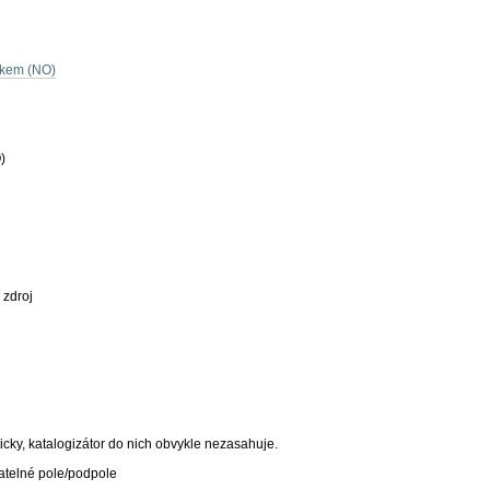
dkem (NO)
)
 zdroj
icky, katalogizátor do nich obvykle nezasahuje.
atelné pole/podpole