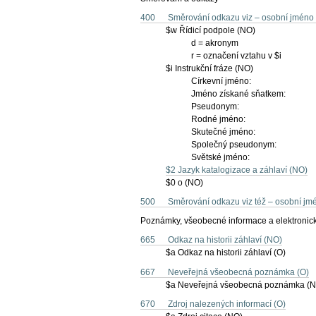
400 Směrování odkazu viz – osobní jméno 
$w Řídicí podpole (NO)
d = akronym
r = označení vztahu v $i
$i Instrukční fráze (NO)
Církevní jméno:
Jméno získané sňatkem:
Pseudonym:
Rodné jméno:
Skutečné jméno:
Společný pseudonym:
Světské jméno:
$2 Jazyk katalogizace a záhlaví (NO)
$0 o (NO)
500 Směrování odkazu viz též – osobní jm
Poznámky, všeobecné informace a elektronick
665 Odkaz na historii záhlaví (NO)
$a Odkaz na historii záhlaví (O)
667 Neveřejná všeobecná poznámka (O)
$a Neveřejná všeobecná poznámka (N
670 Zdroj nalezených informací (O)