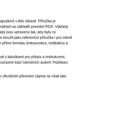
zátorů v této oblasti. Příručka je
ý výklad na základě pravidel RDA. Výklady
ady jsou upraveny tak, aby byly co
sloužit jako referenční příručka i pro méně
se přímo formátu (interpunkce, indikátory a
at s tabulkami pro přepis a instrukcemi,
oučasné bázi národních autorit. Publikaci
 V oficiálním přesném zápise se však tato