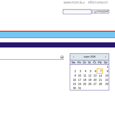
MAPA PORTÁLU
PŘÍSTUPNOST
VYHLEDAT
UPŘESNIT VYHLEDÁVÁNÍ
Akce
srpen 2026
dokumentů
«
»
Ne
Po
Út
St
Čt
Pá
So
1
2
3
4
5
6
7
8
9
10
11
12
13
15
14
16
17
18
19
20
21
22
23
24
25
26
27
28
29
30
31