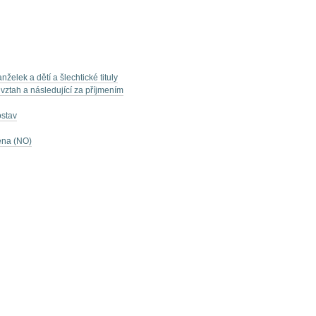
nželek a dětí a šlechtické tituly
 vztah a následující za příjmením
ostav
ména (NO)