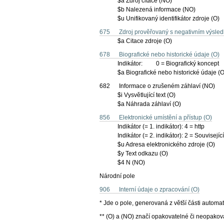
$a Zdroj citace (NO)
$b Nalezená informace (NO)
$u Unifikovaný identifikátor zdroje (O)
675 Zdroj prověřovaný s negativním výsle
$a Citace zdroje (O)
678 Biografické nebo historické údaje (O)
Indikátor: 0 = Biografický koncept
$a Biografické nebo historické údaje (O
682 Informace o zrušeném záhlaví (NO)
$i Vysvětlující text (O)
$a Náhrada záhlaví (O)
856 Elektronické umístění a přístup (O)
Indikátor (= 1. indikátor): 4 = http
Indikátor (= 2. indikátor): 2 = Související
$u Adresa elektronického zdroje (O)
$y Text odkazu (O)
$4 N (NO)
Národní pole
906 Interní údaje o zpracování (O)
* Jde o pole, generovaná z větší části automat
** (O) a (NO) značí opakovatelné či neopakov