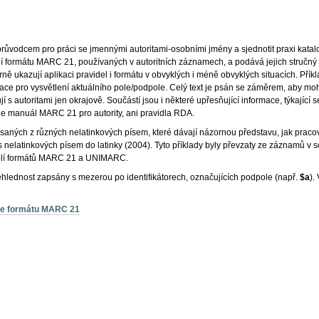
růvodcem pro práci se jmennými autoritami-osobními jmény a sjednotit praxi katalogi
olí formátu MARC 21, používaných v autoritních záznamech, a podává jejich stručn
ě ukazují aplikaci pravidel i formátu v obvyklých i méně obvyklých situacích. Příkl
e pro vysvětlení aktuálního pole/podpole. Celý text je psán se záměrem, aby mohl 
jí s autoritami jen okrajově. Součástí jsou i některé upřesňující informace, týkající 
uje manuál MARC 21 pro autority, ani pravidla RDA.
epsaných z různých nelatinkových písem, které dávají názornou představu, jak pracov
nelatinkových písem do latinky (2004). Tyto příklady byly převzaty ze záznamů v s
dpolí formátů MARC 21 a UNIMARC.
řehlednost zapsány s mezerou po identifikátorech, označujících podpole (např.
$a
).
 ve formátu MARC 21