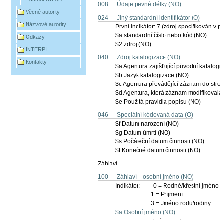
008 Údaje pevné délky (NO)
Věcné autority
024 Jiný standardní identifikátor (O)
Názvové autority
První indikátor: 7 (zdroj specifikován v p
$a standardní číslo nebo kód (NO)
Odkazy
$2 zdroj (NO)
INTERPI
040 Zdroj katalogizace (NO)
Kontakty
$a Agentura zajišťující původní katalogi
$b Jazyk katalogizace (NO)
$c Agentura převádějící záznam do stroj
$d Agentura, která záznam modifikovala
$e Použitá pravidla popisu (NO)
046 Speciální kódovaná data (O)
$f Datum narození (NO)
$g Datum úmrtí (NO)
$s Počáteční datum činnosti (NO)
$t Konečné datum činnosti (NO)
Záhlaví
100 Záhlaví – osobní jméno (NO)
Indikátor: 0 = Rodné/křestní jméno
1 = Příjmení
3 = Jméno rodu/rodiny
$a Osobní jméno (NO)