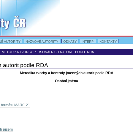
NÉ AUTORITY
NÁZVOVÉ AUTORITY
ODKAZY
INTERPI
KONTAKTY
Osobní
nástroje
→
METODIKA TVORBY PERSONÁLNÍCH AUTORIT PODLE RDA
h autorit podle RDA
Metodika tvorby a kontroly jmenných autorit podle RDA
Osobní jména
ve formátu MARC 21
ch písem