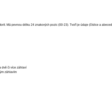
rit. Má pevnou délku 24 znakových pozic (00-23). Tvoří je údaje (číslice a abeced
dvě či více záhlaví
ým záhlavím